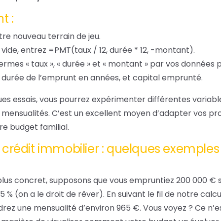
t :
tre nouveau terrain de jeu.
 vide, entrez =PMT(taux / 12, durée * 12, -montant).
rmes « taux », « durée » et « montant » par vos données p
, durée de l’emprunt en années, et capital emprunté.
ques essais, vous pourrez expérimenter différentes varia
s mensualités. C’est un excellent moyen d’adapter vos proj
e budget familial.
 crédit immobilier : quelques exemples
plus concret, supposons que vous empruntiez 200 000 € s
,5 % (on a le droit de rêver). En suivant le fil de notre cal
drez une mensualité d’environ 965 €. Vous voyez ? Ce n’est