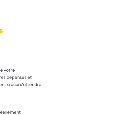
s
de votre
res dépenses et
ent à quoi s’attendre
réellement