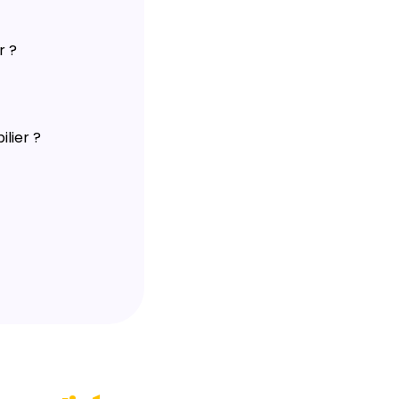
r ?
lier ?