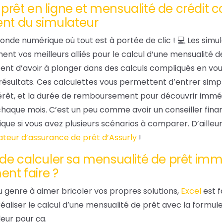
prêt en ligne et mensualité de crédit co
nt du simulateur
nde numérique où tout est à portée de clic ! 💻 Les simu
ent vos meilleurs alliés pour le calcul d’une mensualité d
itent d’avoir à plonger dans des calculs compliqués en vou
résultats. Ces calculettes vous permettent d’entrer sim
intérêt, et la durée de remboursement pour découvrir i
haque mois. C’est un peu comme avoir un conseiller finan
ique si vous avez plusieurs scénarios à comparer. D’ailleur
ateur d’assurance de prêt d’Assurly
!
e de calculer sa mensualité de prêt immo
nt faire ?
du genre à aimer bricoler vos propres solutions,
Excel
est f
réaliser le calcul d’une mensualité de prêt avec la formul
leur pour ça.