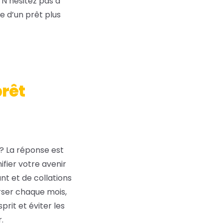
 N’hésitez pas à
se d’un prêt plus
prêt
? La réponse est
ifier votre avenir
nt et de collations
rser chaque mois,
rit et éviter les
.