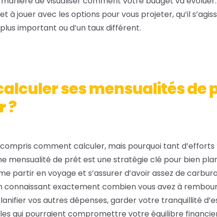
 manière de visualiser comment votre budget va évoluer.
et à jouer avec les options pour vous projeter, qu’il s’agis
plus important ou d’un taux différent.
alculer ses mensualités de 
r ?
 compris comment calculer, mais pourquoi tant d’efforts 
une mensualité de prêt est une stratégie clé pour bien plan
me partir en voyage et s’assurer d’avoir assez de carbura
. En connaissant exactement combien vous avez à rembou
nifier vos autres dépenses, garder votre tranquillité d’esp
es qui pourraient compromettre votre équilibre financier