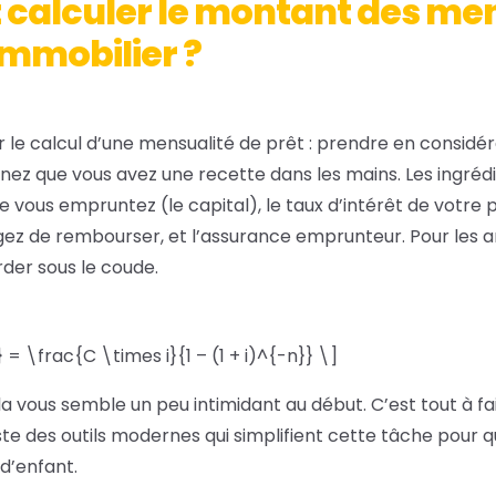
alculer le montant des men
immobilier ?
le calcul d’une mensualité de prêt : prendre en considér
nez que vous avez une recette dans les mains. Les ingréd
e vous empruntez (le capital), le taux d’intérêt de votre p
agez de rembourser, et l’assurance emprunteur. Pour les
rder sous le coude.
= \frac{C \times i}{1 – (1 + i)^{-n}} \]
la vous semble un peu intimidant au début. C’est tout à fa
ste des outils modernes qui simplifient cette tâche pour 
 d’enfant.