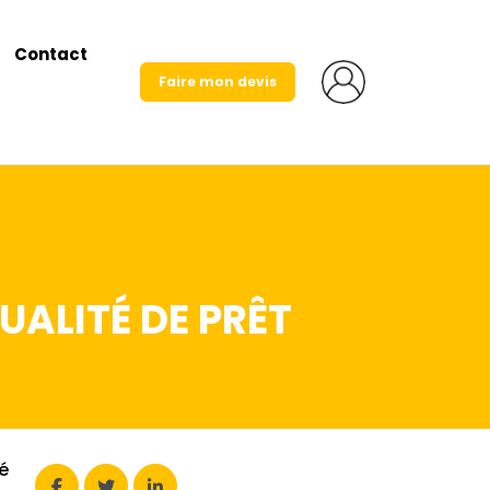
Contact
Faire mon devis
UALITÉ DE PRÊT
té