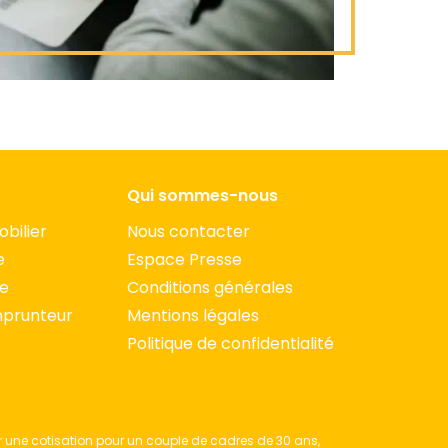
Qui sommes-nous
bilier
Nous contacter
e
Espace Presse
ce
Conditions générales
mprunteur
Mentions légales
Politique de confidentialité
 une cotisation pour un couple de cadres de 30 ans,