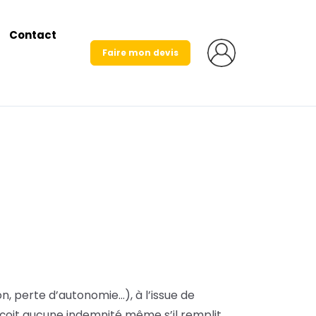
Contact
Faire mon devis
n, perte d’autonomie…), à l’issue de
rçoit aucune indemnité même s’il remplit