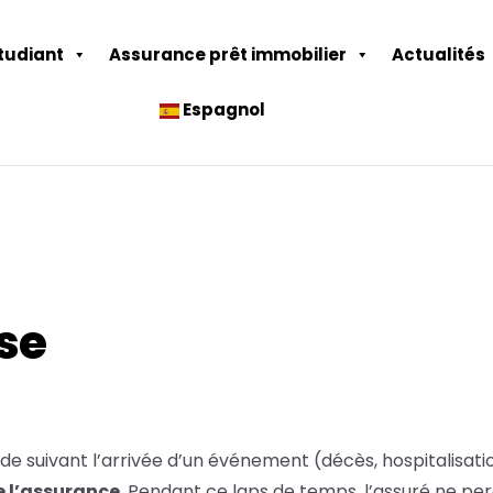
tudiant
Assurance prêt immobilier
Actualités
Espagnol
ise
de suivant l’arrivée d’un événement (décès, hospitalisatio
e l’assurance
. Pendant ce laps de temps, l’assuré ne pe