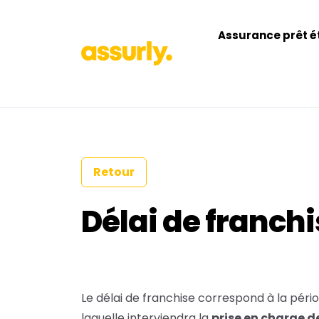
Assurance prêt é
Retour
Délai de franch
Le délai de franchise correspond à la pério
laquelle interviendra la
prise en charge d