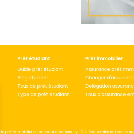
Prêt étudiant
Prêt immobilier
Guide prêt étudiant
Assurance prêt Immo
Blog étudiant
Changer d'assuranc
Taux de prêt étudiant
Délégation assuran
Type de prêt étudiant
Taux d'assurance e
e prêt immobilier en passant chez Assurly ! Ces économies se basent sur