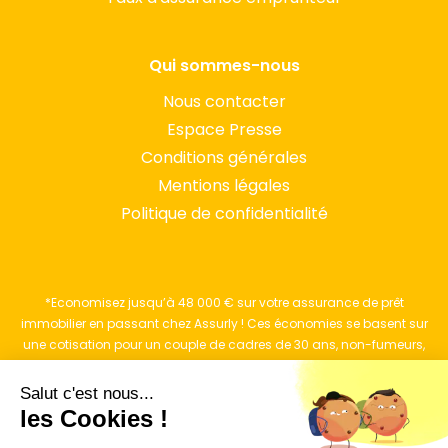
Qui sommes-nous
Nous contacter
Espace Presse
Conditions générales
Mentions légales
Politique de confidentialité
*Economisez jusqu’à 48 000 € sur votre assurance de prêt
immobilier en passant chez Assurly ! Ces économies se basent sur
une cotisation pour un couple de cadres de 30 ans, non-fumeurs,
qui empruntent 1,2M€ sur 23 ans et assurés à 100% avec une
couverture complète sur l’ensemble des garanties exigées par les
Salut c'est nous...
banques, en comparaison de leur ancien contrat d’assurance de
les Cookies !
pret immobilier souscrit auprès d’un bancassureur français.