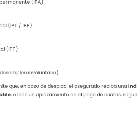
y permanente (IPA)
ial (IPT / IPP)
l (ITT)
desempleo involuntario)
ite que, en caso de despido, el asegurado reciba una
in
iable
, o bien un aplazamiento en el pago de cuotas, según