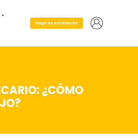
Hago mi estimación
ECARIO: ¿CÓMO
AJO?