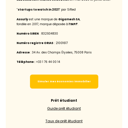
“
startups to watch in 2021
” par Sifted
Assurly
est une marque de
Gigamesh SA
,
fondée en 2017, marque déposée à
l’INPI
®.
Numéro SIREN
‌: 832934830
Numéro registre ORIAS
: 21001617
Adresse
: 34 Av. des Champs Élysées, 75008 Paris
Téléphone :
+33 1 76 44 00 14
Simuler mes économies immobilier
Prêt étudiant
Guide prêt étudiant
Taux de prêt étudiant