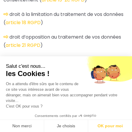
droit à la limitation du traitement de vos données
(
article 18 RGPD
)
droit d’opposition au traitement de vos données
(
article 21 RGPD
)
droit à la portabilité des données que vous nous
Salut c'est nous...
avez fournies, lorsque vos données font l’objet de
les Cookies !
traitements automatisés fondés sur votre
consentement ou sur un contrat (
article 20 RGPD
)
On a attendu d'être sûrs que le contenu de
ce site vous intéresse avant de vous
déranger, mais on aimerait bien vous accompagner pendant votre
droit de définir le sort de vos données après votre
visite...
mort et de choisir que nous communiquions (ou non)
C'est OK pour vous ?
vos données à un tiers que vous aurez préalablement
Consentements certifiés par
désigné.
Non merci
Je choisis
OK pour moi