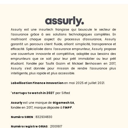
Assurly est une insurtech française qui bouscule le secteur de
l’assurance grâce à ses solutions technologiques complètes. En
maîtrisant chaque aspect du processus d’assurance, Assurly
garantit un parcours client fluide, alliant simplicité, transparence et
efficacité. Spécialisée dans l’assurance emprunteur, Assurly propose
une couverture innovante et compétitive, adaptée aux besoins des
emprunteurs que ce soit pour leur prêt immobilier ou leur prêt
étudiant. Fondée par Toufik Gozim et Mickael Benhassen en 2017,
Assurly s’est donnée pour mission de rendre l’assurance plus
intelligente, plus rapide et plus accessible.
Labellisation Finance Innovation
en mai 2025 et juillet 2021.
“
startups to watch in 2021
” par Sifted
Assurly
est une marque de
Gigamesh SA
,
fondée en 2017, marque déposée à
l’INPI
®.
Numéro SIREN
‌: 832934830
Numéro registre ORIAS
: 21001617