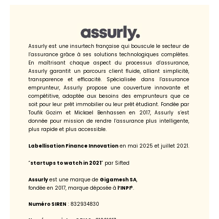
Assurly est une insurtech française qui bouscule le secteur de
l’assurance grâce à ses solutions technologiques complètes.
En maîtrisant chaque aspect du processus d’assurance,
Assurly garantit un parcours client fluide, alliant simplicité,
transparence et efficacité. Spécialisée dans l’assurance
emprunteur, Assurly propose une couverture innovante et
compétitive, adaptée aux besoins des emprunteurs que ce
soit pour leur prêt immobilier ou leur prêt étudiant. Fondée par
Toufik Gozim et Mickael Benhassen en 2017, Assurly s’est
donnée pour mission de rendre l’assurance plus intelligente,
plus rapide et plus accessible.
Labellisation Finance Innovation
en mai 2025 et juillet 2021.
“
startups to watch in 2021
” par Sifted
Assurly
est une marque de
Gigamesh SA
,
fondée en 2017, marque déposée à
l’INPI
®.
Numéro SIREN
‌: 832934830