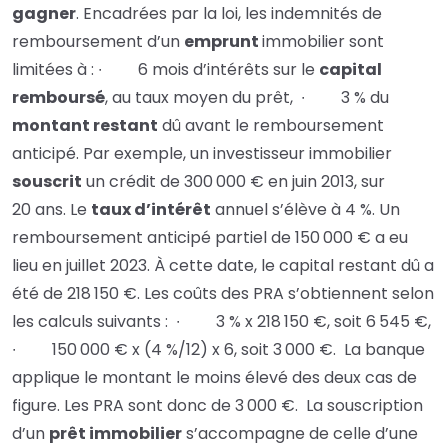
gagner
.
Encadrées par la loi, les indemnités de
remboursement d’un
emprunt
immobilier sont
limitées à :
∙
6 mois d’intérêts sur le
capital
remboursé
, au taux moyen du prêt,
∙
3 % du
montant restant
dû avant le remboursement
anticipé.
Par exemple, un investisseur immobilier
souscrit
un crédit de 300 000 € en juin 2013, sur
20 ans. Le
taux d’intérêt
annuel s’élève à 4 %. Un
remboursement anticipé partiel de 150 000 € a eu
lieu en juillet 2023. À cette date, le capital restant dû a
été de 218 150 €. Les coûts des PRA s’obtiennent selon
les calculs suivants :
∙
3 % x 218 150 €, soit 6 545 €,
∙
150 000 € x (4 %/12) x 6, soit 3 000 €.
La banque
applique le montant le moins élevé des deux cas de
figure. Les PRA sont donc de 3 000 €.
La souscription
d’un
prêt immobilier
s’accompagne de celle d’une