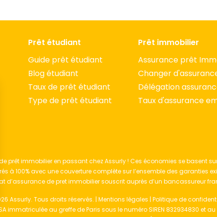
Prêt étudiant
Prêt immobilier
Guide prêt étudiant
Assurance prêt Immo
Blog étudiant
Changer d'assuranc
Taux de prêt étudiant
Délégation assuran
Type de prêt étudiant
Taux d'assurance e
e prêt immobilier en passant chez Assurly ! Ces économies se basent sur
rés à 100% avec une couverture complète sur l’ensemble des garanties e
at d’assurance de pret immobilier souscrit auprès d’un bancassureur fra
26 Assurly. Tous droits réservés. |
Mentions légales
|
Politique de confidenti
s Options
 immatriculée au greffe de ‌Paris sous le numéro SIREN ‌832934830 et au 