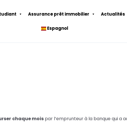
tudiant
Assurance prêt immobilier
Actualités
Espagnol
rser
chaque mois
par l’
emprunteur
à la banque qui a a