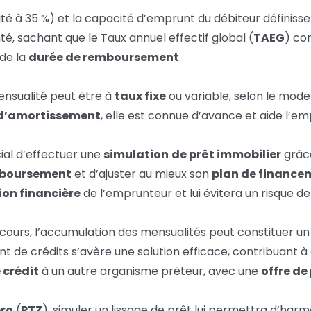
 à 35 %) et la capacité d’emprunt du débiteur définissen
té, sachant que le Taux annuel
effectif global (
TAEG
) co
de la
durée de remboursement
.
ensualité peut être à
taux fixe
ou variable, selon le mode
d’amortissement
, elle est connue d’avance et aide l’em
ucial d’effectuer une
simulation
de prêt immobilier
grâc
mboursement
et d’ajuster au mieux son
plan de finance
ion financière
de l’emprunteur et lui évitera un risque 
n cours, l’accumulation des
mensualités
peut constituer un 
nt
de crédits s’avère une solution efficace, contribuant à
 crédit
à un autre organisme
prêteur
, avec une
offre de
éro
(
PTZ
), simuler un lissage de prêt lui permettra d’harm