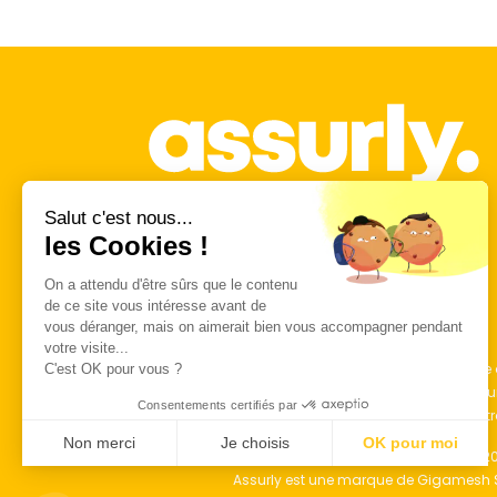
Salut c'est nous...
les Cookies !
On a attendu d'être sûrs que le contenu
de ce site vous intéresse avant de
vous déranger, mais on aimerait bien vous accompagner pendant
votre visite...
*Economisez jusqu’à 48 000 € sur votre assurance d
C'est OK pour vous ?
non-fumeurs, qui empruntent 1,2M€ sur 23 ans et assu
Consentements certifiés par
contr
Non merci
Je choisis
OK pour moi
© 20
Axeptio consent
Plateforme de Gestion du Consentement : Personnalisez vo
Assurly est une marque de Gigamesh SA