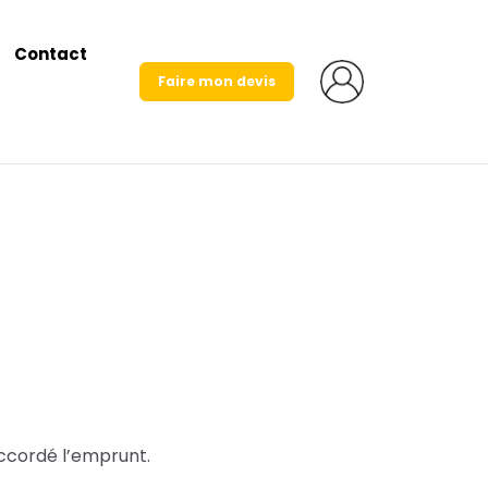
Contact
Faire mon devis
ccordé l’
emprunt
.