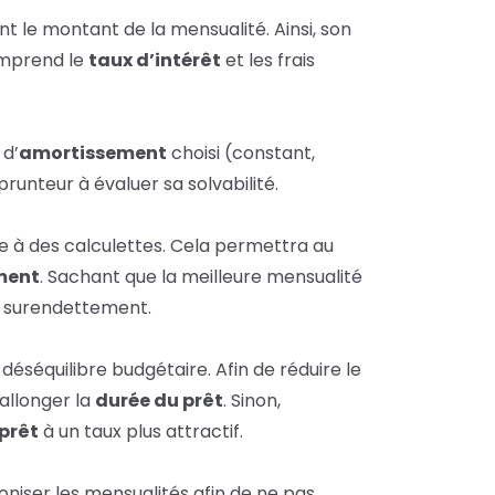
t le montant de la mensualité. Ainsi, son
mprend le
taux d’intérêt
et
les frais
 d’
amortissement
choisi (constant,
prunteur à évaluer sa solvabilité.
e à des
calculettes
. Cela permettra au
ment
. Sachant que la meilleure mensualité
de surendettement.
déséquilibre budgétaire. Afin de réduire le
 allonger la
durée du prêt
. Sinon,
 prêt
à un taux plus attractif.
oniser les mensualités afin de ne pas