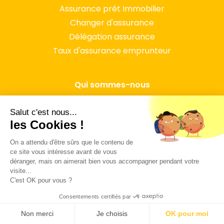
Assurance prêt Immobilier
Changer d'assurance
Délégation assurance
Taux d'assurance emprunteur
Qui sommes-nous
Nous contacter
Salut c'est nous...
Espace Presse
les Cookies !
Conditions générales
On a attendu d'être sûrs que le contenu de
Mentions légales
ce site vous intéresse avant de vous
Politique de confidentialité
déranger, mais on aimerait bien vous accompagner pendant votre
visite...
C'est OK pour vous ?
Consentements certifiés par
*Economisez jusqu’à 48 000 € sur votre assurance de prêt
Non merci
Je choisis
OK pour moi
immobilier en passant chez Assurly ! Ces économies se basent sur