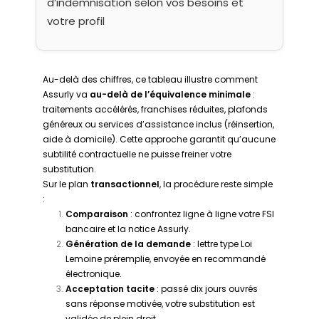
d’indemnisation selon vos besoins et
votre profil
Au-delà des chiffres, ce tableau illustre comment
Assurly va
au-delà de l’équivalence minimale
:
traitements accélérés, franchises réduites, plafonds
généreux ou services d’assistance inclus (réinsertion,
aide à domicile). Cette approche garantit qu’aucune
subtilité contractuelle ne puisse freiner votre
substitution.
Sur le plan
transactionnel
, la procédure reste simple
:
Comparaison
: confrontez ligne à ligne votre FSI
bancaire et la notice Assurly.
Génération de la demande
: lettre type Loi
Lemoine préremplie, envoyée en recommandé
électronique.
Acceptation tacite
: passé dix jours ouvrés
sans réponse motivée, votre substitution est
validée de plein droit.