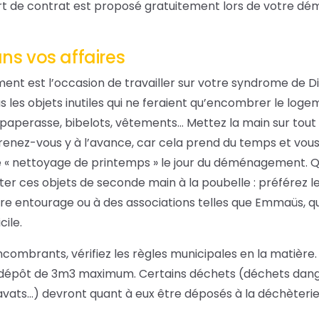
fert de contrat est proposé gratuitement lors de votre 
dans vos affaires
nt est l’occasion de travailler sur votre syndrome de D
 les objets inutiles qui ne feraient qu’encombrer le log
 paperasse, bibelots, vêtements… Mettez la main sur tout
renez-vous y à l’avance, car cela prend du temps et vous
e « nettoyage de printemps » le jour du déménagement. Q
eter ces objets de seconde main à la poubelle : préférez l
votre entourage ou à des associations telles que Emmaüs, q
cile.
ncombrants, vérifiez les règles municipales en la matière. 
n dépôt de 3m3 maximum. Certains déchets (déchets dang
vats…) devront quant à eux être déposés à la déchèterie