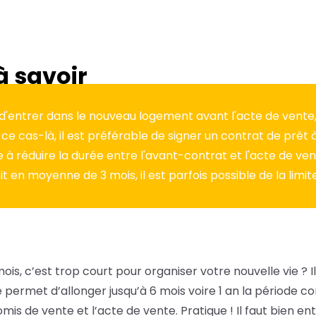
à savoir
e d'entrer dans le nouveau logement avant l'acte de vente
ce cas-là, il est préférable de signer un contrat de prêt à
e à réduire la durée entre l'avant-contrat et l'acte de vent
it en moyenne de 3 mois, il est parfois possible de la limite
is, c’est trop court pour organiser votre nouvelle vie ? Il 
le permet d’allonger jusqu’à 6 mois voire 1 an la période c
is de vente et l’acte de vente. Pratique ! Il faut bien e