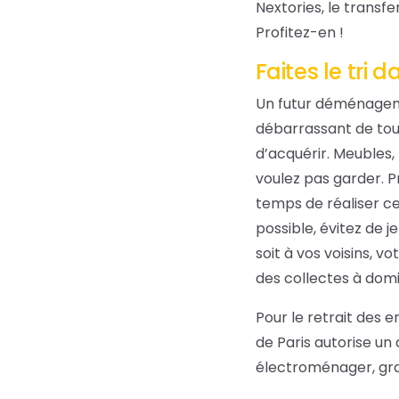
Nextories
, le trans
Profitez-en !
Faites le tri 
Un futur déménageme
débarrassant de tous
d’acquérir. Meubles,
voulez pas garder. P
temps de réaliser c
possible, évitez de j
soit à vos voisins, 
des collectes à domi
Pour le retrait des e
de Paris autorise u
électroménager, gra