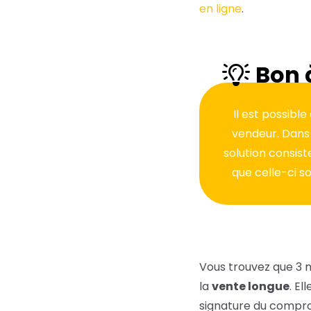
en ligne
.
Bon 
Il est possibl
vendeur. Dans 
solution consist
que celle-ci so
Vous trouvez que 3 mo
la
vente longue
. El
signature du comprom