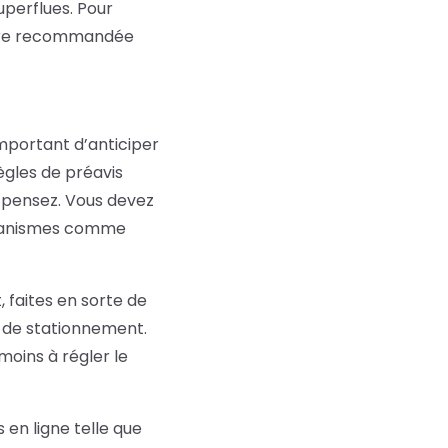
uperflues. Pour
ttre recommandée
important d’anticiper
ègles de préavis
e pensez. Vous devez
rganismes comme
 faites en sorte de
n de stationnement.
oins à régler le
en ligne telle que