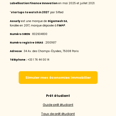
Labellisation Finance Innovation
en mai 2025 et juillet 2021.
“
startups to watch in 2021
” par Sifted
Assurly
est une marque de
Gigamesh SA
,
fondée en 2017, marque déposée à
l’INPI
®.
Numéro SIREN
‌: 832934830
Numéro registre ORIAS
: 21001617
Adresse
: 34 Av. des Champs-Élysées, 75008 Paris
Téléphone :
+33 1 76 44 00 14
Simuler mes économies immobilier
Prêt étudiant
Guide prêt étudiant
Taux de prêt étudiant